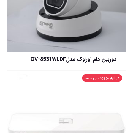
دوربین دام اورلوک مدلOV-8531WLDF
در انبار موجود نمی باشد