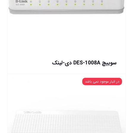
سوییچ DES-1008A دی-لینک
در انبار موجود نمی باشد