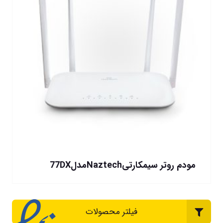
مودم روتر سیمکارتیNaztechمدل77DX
فیلتر محصولات