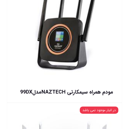
مودم همراه سیمکارتی NAZTECHمدل99DX
در انبار موجود نمی باشد