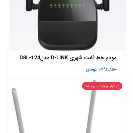
مودم خط ثابت شهری D-LINK مدلDSL-124
۱,۷۹۶,۸۵۰
تومان
در انبار موجود نمی باشد