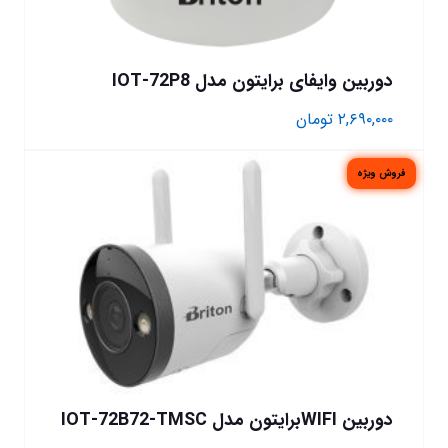
دوربین وایفای برایتون مدل IOT-72P8
۲,۶۹۰,۰۰۰
تومان
فروش ویژه
دوربین WIFIبرایتون مدل IOT-72B72-TMSC