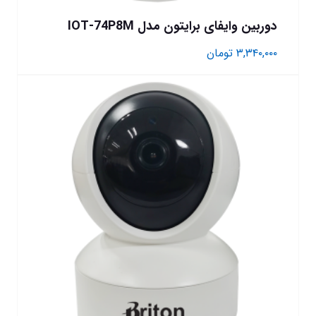
دوربین وایفای برایتون مدل IOT-74P8M
۳,۳۴۰,۰۰۰
تومان