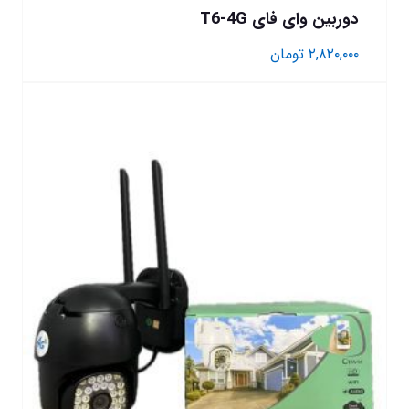
دوربین وای فای T6-4G
۲,۸۲۰,۰۰۰
تومان