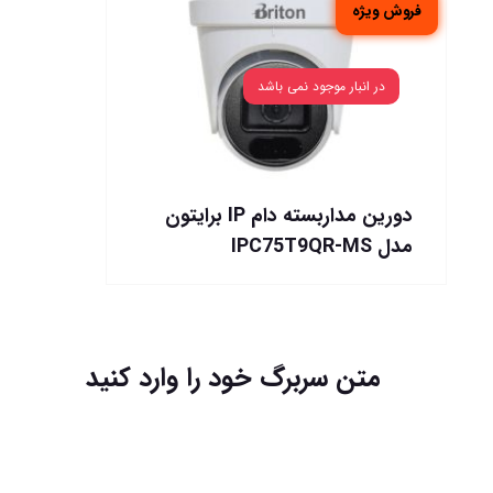
فروش ویژه
در انبار موجود نمی باشد
دورین مداربسته دام IP برایتون
مدل IPC75T9QR-MS
متن سربرگ خود را وارد کنید