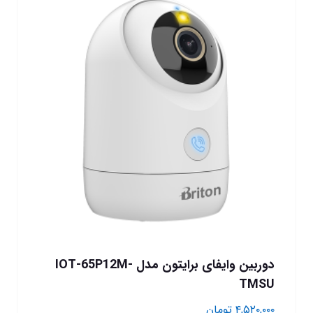
دوربین وایفای برایتون مدل IOT-65P12M-
TMSU
۴,۵۲۰,۰۰۰
تومان