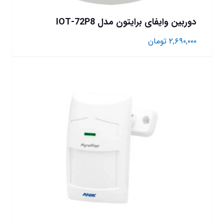
دوربین وایفای برایتون مدل IOT-72P8
۲,۶۹۰,۰۰۰
تومان