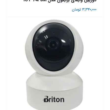
دوربین وایفای برایتون مدل IOT-74P8M
۳,۳۴۰,۰۰۰
تومان