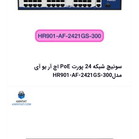
سوئیچ شبکه 24 پورت PoE اچ آر یو آی
مدلHR901-AF-2421GS-300