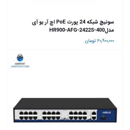
سوئیچ شبکه 24 پورت PoE اچ آر یو آی
مدلHR900-AFG-2422S-400
۲۰,۹۰۰,۰۰۰
تومان