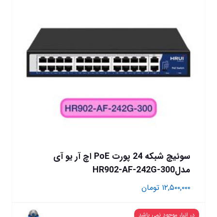
سوئیچ شبکه 24 پورت PoE اچ آر یو آی
مدلHR902-AF-242G-300
۱۲,۵۰۰,۰۰۰
تومان
در انبار موجود نمی باشد