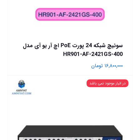
سوئیچ شبکه 24 پورت PoE اچ آر یو آی مدل
HR901-AF-2421GS-400
۱۶,۸۰۰,۰۰۰
تومان
در انبار موجود نمی باشد