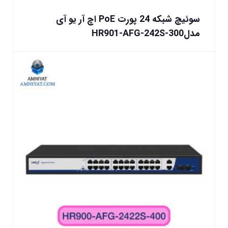
سوئیچ شبکه 24 پورت PoE اچ آر یو آی
مدلHR901-AFG-242S-300