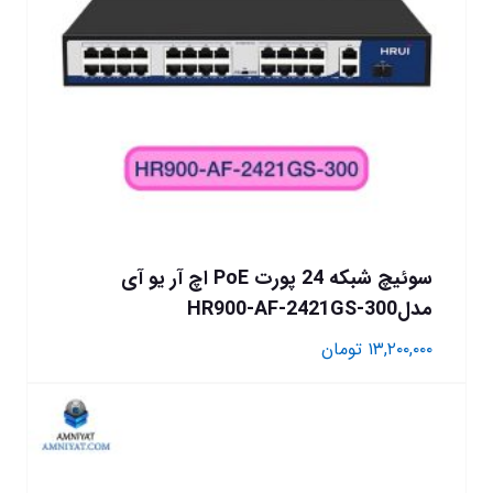
سوئیچ شبکه 24 پورت PoE اچ آر یو آی
مدلHR900-AF-2421GS-300
۱۳,۲۰۰,۰۰۰
تومان