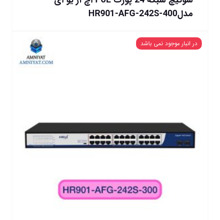
سوئیچ شبکه 24 پورت PoE اچ آر یو آی
مدلHR901-AFG-242S-400
در انبار موجود نمی باشد