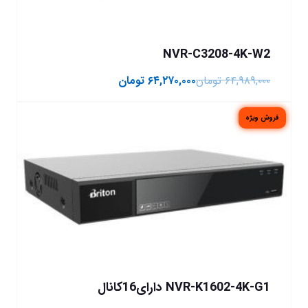
NVR-C3208-4K-W2
۶۴,۹۸۹,۰۰۰
تومان
۶۴,۲۷۰,۰۰۰
تومان
فروش ویژه
NVR-K1602-4K-G1 دارای16کانال