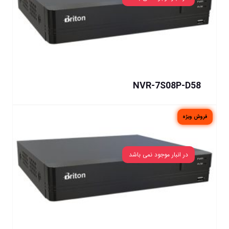
NVR-7S08P-D58
فروش ویژه
در انبار موجود نمی باشد