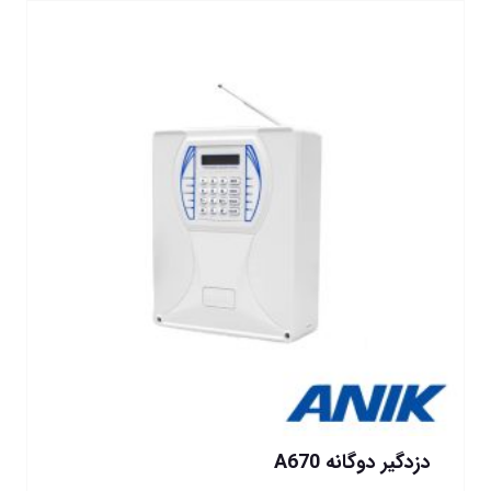
دزدگیر دوگانه A670