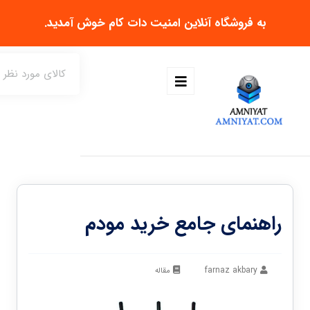
به فروشگاه آنلاین
امنیت دات کام
خوش آمدید.
راهنمای جامع خرید مودم
farnaz akbary
مقاله