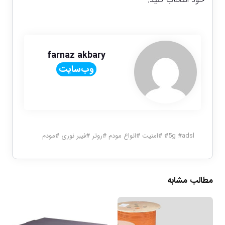
farnaz akbary
وب‌سایت
adsl
#
5g
#
#
امنیت
#
انواع مودم
#
روتر
#
فیبر نوری
#
مودم
مطالب مشابه