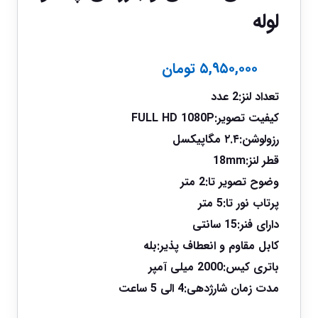
لوله
۵,۹۵۰,۰۰۰
تومان
تعداد لنز:2 عدد
کیفیت تصویر:FULL HD 1080P
رزولوشن:۲.۴ مگاپیکسل
قطر لنز:18mm
وضوح تصویر تا:2 متر
پرتاب نور تا:5 متر
دارای فنر:15 سانتی
کابل مقاوم و انعطاف پذیر:بله
باتری کیس:2000 میلی آمپر
مدت زمان شارژدهی:4 الی 5 ساعت