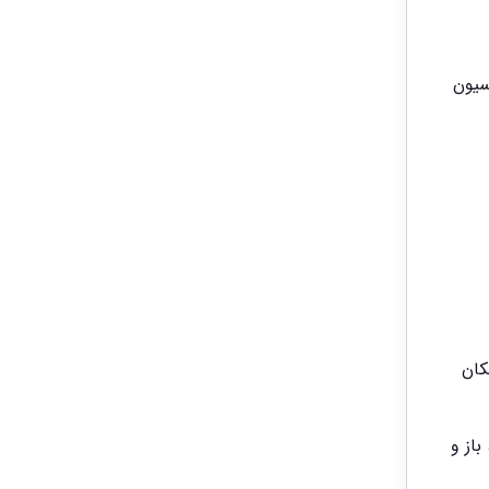
سیون
کان
 باز و