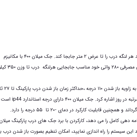
شفت جک پارکینگی میلان ۴۰ سانتی متر است و می‌تواند هر لنگه درب را تا عرض ۲ متر جابجا کند. جک میلان ۴۰۰ با مکانیزم
الکترومکانیکی و موتور با ولتاژ ۲۲۰ ولت و دارا بودن توان مص
از دیگر مشخصات فنی جک پارکینگ میلان ۰۰
جریان مصرفی ۱.۲ تا ۱.۷ متر و قابلیت تردد ۶۰ الی ۷۰ مرتبه در روز اشاره کرد. ج
ین قابلیت کارکرد در دمای -۲۰ تا ۵۵ درجه را دارد.
ه دهی کامل را می دهد، کارکردن با برد جک های درب پارکینگ میلان 
د این سیستم را راه اندازی نمایید، امکان تنطیم بصورت باز شدن درب 