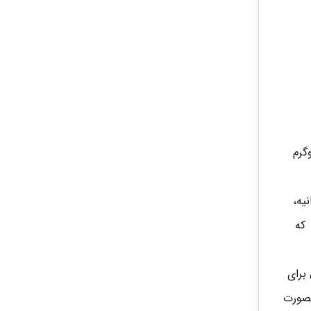
رفی ۲۸۰ واتی خود مناسب جابجایی هرلنگه درب تا وزن ۳۵۰ کیلوگرم
۴ می توان به زاویه باز شدن ۱۱۰ درجه ،حداکثر زمان باز شدن درب پارکینگ تا ۲۷ ثانیه،
ک میلان ۴۰۰ دارای درجه استاندارد ip44 است که
برای
بصورت