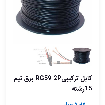
کابل ترکیبیRG59 2P برق نیم
15رشته
۷,۱۸۷
تومان