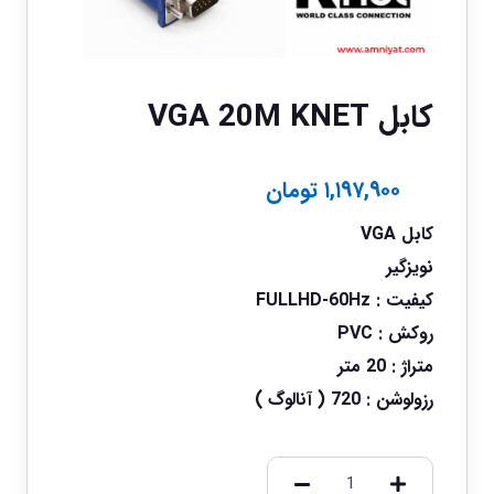
کابل VGA 20M KNET
۱,۱۹۷,۹۰۰
تومان
کابل VGA
نویزگیر
کیفیت : FULLHD-60Hz
روکش : PVC
متراژ : 20 متر
رزولوشن : 720 ( آنالوگ )