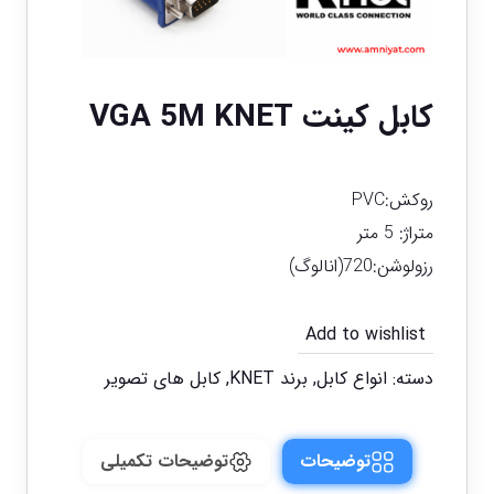
کابل کینت VGA 5M KNET
روکش:PVC
متراژ: 5 متر
رزولوشن:720(انالوگ)
Add to wishlist
دسته:
انواع کابل
,
برند KNET
,
کابل های تصویر
توضیحات
توضیحات تکمیلی