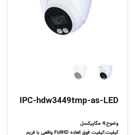
IPC-hdw3449tmp-as-LED
وضوح:4 مگاپیکسل
کیفیت:کیفیت فوق العاده FullHD واقعی با فریم