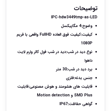
توضیحات
IPC-hdw3449tmp-as-LED
وضوح:4 مگاپیکسل
کیفیت:کیفیت فوق العاده FullHD واقعی با فریم
1080P
نوع دید در شب:دید در شب فول کالر وارم لایت
داهوا
برد دید در شب:30 متر
جنس بدنه:فلزی
قابلیت های هشومند و هوش مصنوعی:قابلیت
SMD Plus و Motion detection
گواهی حفاظت:IP67