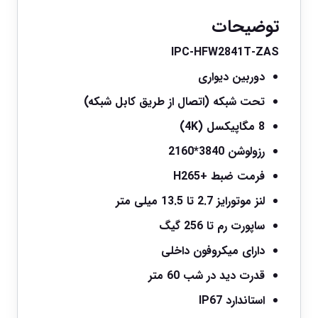
توضیحات
IPC-HFW2841T-ZAS
دوربین دیواری
تحت شبکه (اتصال از طریق کابل شبکه)
8 مگاپیکسل (4K)
رزولوشن 3840*2160
فرمت ضبط +H265
لنز موتورایز 2.7 تا 13.5 میلی متر
ساپورت رم تا 256 گیگ
دارای میکروفون داخلی
قدرت دید در شب 60 متر
استاندارد IP67