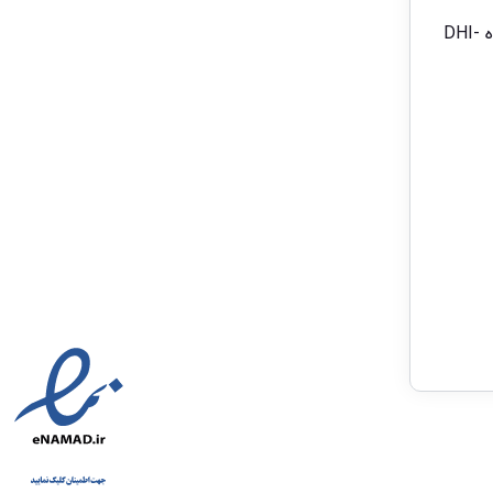
سازگاری با سیستم عامل های اندروید و IOS و همچنین قابلیت انتقال تصویر بدون نیاز به IP ثابت (P2P) از دیگر ویژگی دستگاه DHI-