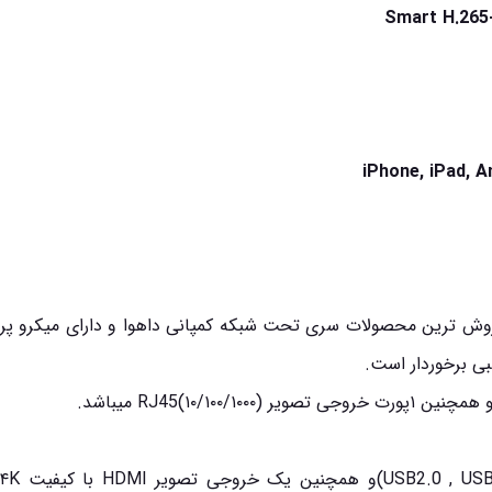
وی ار داهوا مدل DHI-NVR5216-16P-I از پرفروش ترین محصولات سری تحت شبکه کمپانی داهوا و دارای میکر
ی برخوردار است.
د