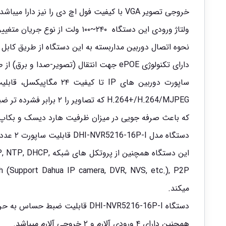
خروجی تصویر VGA با کیفیت فول اچ دی را نیز دارا میباشد.
ولتاژ ورودی این دستگاه ۲۴۰~۱۰۰ ولت از نوع جریان متغییر AC و مصرف برقی برابر با ۱۵/۶ وات بدون هارد رانیز دارد .
نحوه اتصال دوربین مداربسته به این دستگاه از طریق کابل شبکه به متراژ حداکثر ۱۰۰متر و
دارای تکنولوژی ePOE جهت انتقال (تصویر-صدا و برق) از طریق کابل تا ۸۰۰ متر بین ۱ تا ۸ دوربین را دارا میباشد.
H.264+/H.264/MJPEG که تصاویر را ۲ برابر فشرده تر ضبط میکند از دیگر ویژگی های این دستگاه است.
که باعث صرفه جویی در میزان ظرفیت هارد دیسک و بکاپ
دستگاه مدل DHI-NVR5216-16P-I قابلیت ساپورت ۲ عدد هارد دیسک تا ظرفیت ۱۰ ترابایت را نیز دارد .
این دستگاه همچنین ا
میکند.
دستگاه DHI-NVR5216-16P-I قابلیت ضبط حساس به حرکت و همچنین پخش همزمان ۱/۴/۹/۱۶ کانال پلی بک را دارا میباشد.
همچنین دارای ۴ ورودی آلارم و ۲ خروجی آلارم میباشد.