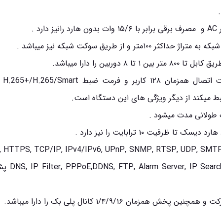
 از طریق سوکت شبکه نیز میباشد .
ساپورت دوربین های IP تا کیفیت ۲۴ مگاپیکسل، قابلیت اتصال همزمان ۱۲۸ کاربر و فرمت ضبط t
 طولانی مدت میشود .
ز پروتکل های شبکه TTPS, TCP/IP, IPv4/IPv6, UPnP, SNMP, RTSP, UDP, SMTP, NTP, DHCP
hua IP camera, DVR, NVS, etc.), P2P