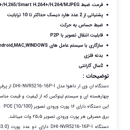
فرمت ضبط Smart H.265+/H.265/Smart H.264+/H.264/MJPEG
پشتیانی از 2 عدد هارد دیسک حداکثر تا 10 ترابایت
ضبط حساس به حرکت
قابلیت انتقال تصویر با P2P
سازگاری با سیستم عامل های iPhone, iPad, Android,MAC,WINDOWS
بدنه فلزی
2سال گارانتی
توضیحات :
دستگاه ان 
چهارهسته ای و سیستم لینوکس که از کیفیت و قیمت مناسب
این دستگاه دارای ۱۶ پورت ورودی تصویر (POE (10/100 و همچنین ۱پورت خروجی تصویر (۱۰/۱۰۰/۱۰۰۰)RJ45 میباشد.
برق مصرفی هر پورت ورودی تصویر ۲۵٫۵ وات میباشد.