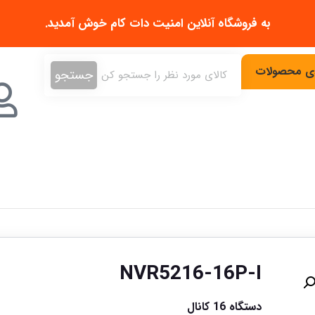
به فروشگاه آنلاین
امنیت دات کام
خوش آمدید.
دی محصولات
جستجو
NVR5216-16P-I
دستگاه 16 کانال