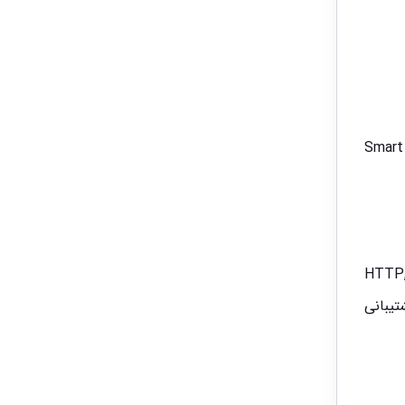
Smart H.265+/H.265/Smar
HTTP, H,
DNS, IP Filter, PPPoE,DDNS, FTP, Alarm Server, IP Search (Support Da پشتیبانی