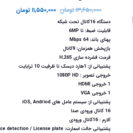
۱۳,۶۵۰,۰۰۰
تومان
۱۱,۵۵۰,۰۰۰
تومان
دستگاه 16کانال تحت شبکه
قابلیت ضبط: تا 6MP
پهنای باند: 64 Mbps
بازپخش همزمان: 9کانال
فرمت فشرده سازی H.265
پشتیبانی از: 1هارد دیسک تا ظرفیت 10 ترابایت
خروجی تصویر : 1080P HD
1 خروجی HDMI
1 خروجی VGA
پشتیبانی از: سیستم عامل های iOS, Andriod
16 کانال ورودی صدا
آلارم : 16کانال ورودی
پشتیبانی حالت اسمارت: e detection / License plate