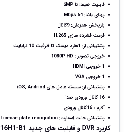
قابلیت ضبط: تا 6MP
پهنای باند: 64 Mbps
بازپخش همزمان: 9کانال
فرمت فشرده سازی H.265
پشتیبانی از: 1هارد دیسک تا ظرفیت 10 ترابایت
خروجی تصویر : 1080P HD
1 خروجی HDMI
1 خروجی VGA
پشتیبانی از: سیستم عامل های iOS, Andriod
16 کانال ورودی صدا
آلارم : 16کانال ورودی
پشتیبانی حالت اسمارت: face detection / License plate recognition
کاربرد DVR و قابلیت های جدید TD-3016H1-B1