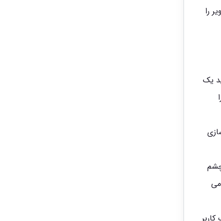
ر را
یم شده است. Dvrهای جدید یک
ازی
چشم
می
کاربر