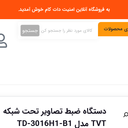
به فروشگاه آنلاین
امنیت دات کام
خوش آمدید.
دی محصولات
جستجو
دستگاه ضبط تصاویر تحت شبکه
TVT مدل TD-3016H1-B1