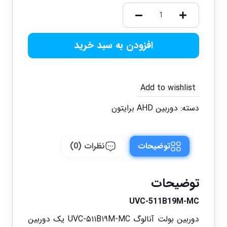
افزودن به سبد خرید
Add to wishlist
دسته:
دوربین AHD برایتون
توضیحات
نظرات (0)
توضیحات
UVC-511B19M-MC
دوربین بولت آنالوگ UVC-۵۱۱B۱۹M-MC یک دوربین