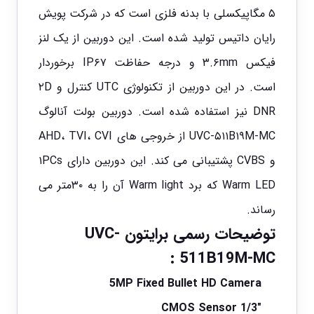
۵ مگاپیکسلی با بدنه فلزی است که در شرکت پویش
رایان داتیس تولید شده است. این دوربین از یک لنز
فیکس ۳.۶mm و درجه حفاظت IP۶۷ برخوردار
است. در این دوربین از تکنولوژی UTC کنترل و ۲D
DNR نیز استفاده شده است. دوربین بولت آنالوگ
UVC-۵۱۱B۱۹M-MC از خروجی های AHD، TVI، CVI
و CVBS پشتیبانی می کند. این دوربین دارای ۱PCs
Warm LED که برد Warm light آن را به ۳۰متر می
رساند.
توضیحات رسمی برایتون
UVC-
:
511B19M-MC
5MP Fixed Bullet HD Camera
1/3″ CMOS Sensor