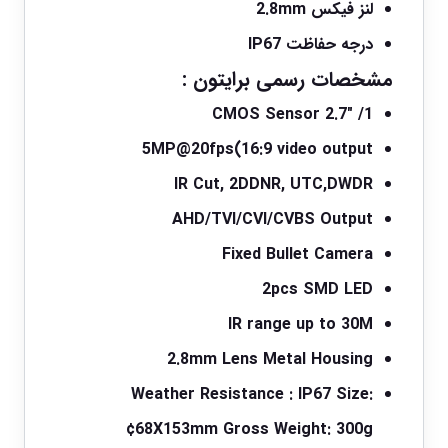
لنز فیکس 2.8mm
درجه حفاظت IP67
مشخصات رسمی برایتون :
1/ 2.7″ CMOS Sensor
5MP@20fps(16:9 video output
IR Cut, 2DDNR, UTC,DWDR
AHD/TVI/CVI/CVBS Output
Fixed Bullet Camera
2pcs SMD LED
IR range up to 30M
2.8mm Lens Metal Housing
Weather Resistance : IP67 Size:
¢68X153mm Gross Weight: 300g