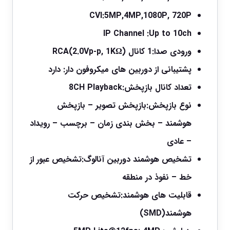
CVI:
5MP,4MP,1080P, 720P
IP Channel :
Up to 10ch
ورودی صدا:
1 کانال RCA(2.0Vp-p, 1KΩ)
پشتیبانی از دوربین های میکروفون دار:
دارد
تعداد کانال بازپخش:
8CH Playback
نوع بازپخش:
بازپخش تصویر – بازپخش
هوشمند – بخش بندی زمان – برچسب – رویداد
– عادی
تشخیص هوشمند دوربین آنالوگ:
تشخیص عبور از
خط – نفوذ در منطقه
قابلیت های هوشمند:
تشخیص حرکت
هوشمند(SMD)